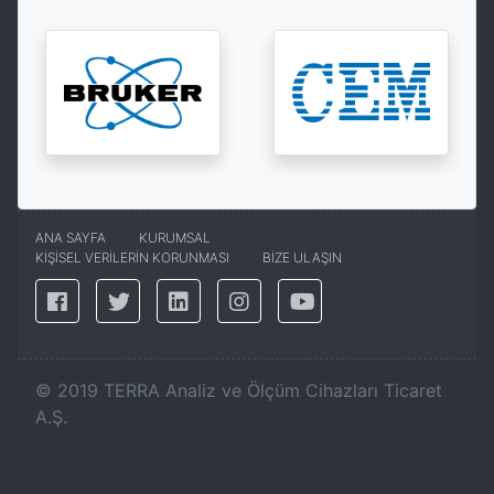
ANA SAYFA
KURUMSAL
KİŞİSEL VERİLERİN KORUNMASI
BİZE ULAŞIN
©
2019
TERRA Analiz ve Ölçüm Cihazları Ticaret
A.Ş.