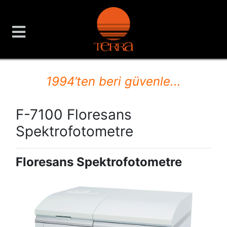
TERRA Analiz ve Ölçüm C
1994’ten beri güvenle...
F-7100 Floresans
Spektrofotometre
Floresans Spektrofotometre