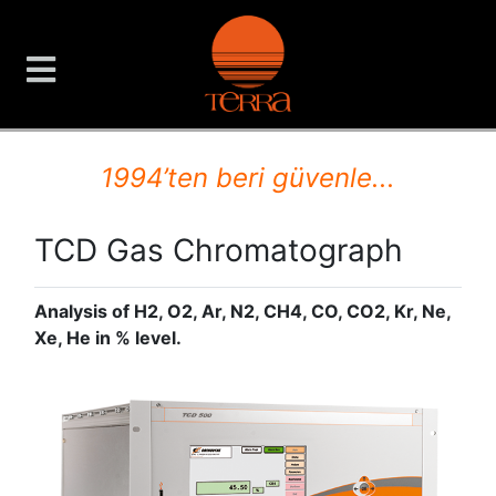
TERRA Analiz ve Ölçüm C
1994’ten beri güvenle...
TCD Gas Chromatograph
Analysis of H2, O2, Ar, N2, CH4, CO, CO2, Kr, Ne,
Xe, He in % level.