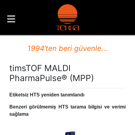
TERRA Analiz ve Ölçüm C
1994’ten beri güvenle...
timsTOF MALDI
PharmaPulse® (MPP)
Etiketsiz HTS yeniden tanımlandı
Benzeri görülmemiş HTS tarama bilgisi ve verimi
sağlama