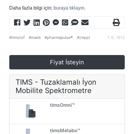
Daha fazla bilgi için;
buraya tıklayın
.
#timstof
#maldi
#pharmapulse®
#(mpp)
T.G. 1612
Fiyat İsteyin
TIMS - Tuzaklamalı İyon
Mobilite Spektrometre
timsOmni™
timsMetabo™