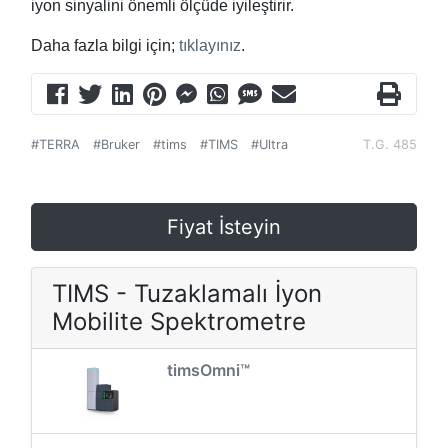
iyon sinyalini önemli ölçüde iyileştirir.
Daha fazla bilgi için;
tıklayınız
.
#TERRA
#Bruker
#tims
#TIMS
#Ultra
T.G. 485
Fiyat İsteyin
TIMS - Tuzaklamalı İyon
Mobilite Spektrometre
timsOmni™