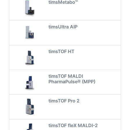
timsMetabo™
timsUltra AIP
timsTOF HT
timsTOF MALDI
PharmaPulse® (MPP)
timsTOF Pro 2
timsTOF fleX MALDI-2