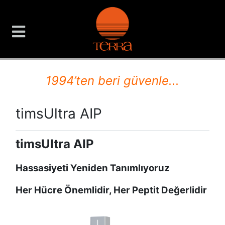
TERRA Analiz ve Ölçüm C
1994’ten beri güvenle...
timsUltra AIP
timsUltra AIP
Hassasiyeti Yeniden Tanımlıyoruz
Her Hücre Önemlidir, Her Peptit Değerlidir