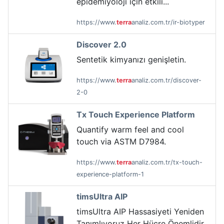
epidemiyoloji için etkili...
https://www.
terra
analiz.com.tr/ir-biotyper
Discover 2.0
Sentetik kimyanızı genişletin.
https://www.
terra
analiz.com.tr/discover-
2-0
Tx Touch Experience Platform
Quantify warm feel and cool
touch via ASTM D7984.
https://www.
terra
analiz.com.tr/tx-touch-
experience-platform-1
timsUltra AIP
timsUltra AIP Hassasiyeti Yeniden
Tanımlıyoruz Her Hücre Önemlidir,