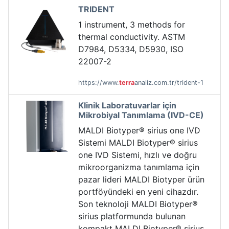
TRIDENT
1 instrument, 3 methods for
thermal conductivity. ASTM
D7984, D5334, D5930, ISO
22007-2
https://www.
terra
analiz.com.tr/trident-1
Klinik Laboratuvarlar için
Mikrobiyal Tanımlama (IVD-CE)
MALDI Biotyper® sirius one IVD
Sistemi MALDI Biotyper® sirius
one IVD Sistemi, hızlı ve doğru
mikroorganizma tanımlama için
pazar lideri MALDI Biotyper ürün
portföyündeki en yeni cihazdır.
Son teknoloji MALDI Biotyper®
sirius platformunda bulunan
kompakt MALDI Biotyper® sirius