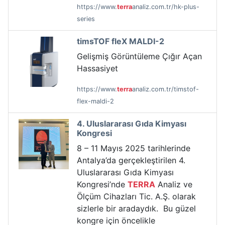
https://www.
terra
analiz.com.tr/hk-plus-
series
timsTOF fleX MALDI-2
Gelişmiş Görüntüleme Çığır Açan
Hassasiyet
https://www.
terra
analiz.com.tr/timstof-
flex-maldi-2
4. Uluslararası Gıda Kimyası
Kongresi
8 – 11 Mayıs 2025 tarihlerinde
Antalya’da gerçekleştirilen 4.
Uluslararası Gıda Kimyası
Kongresi’nde
TERRA
Analiz ve
Ölçüm Cihazları Tic. A.Ş. olarak
sizlerle bir aradaydık. Bu güzel
kongre için öncelikle