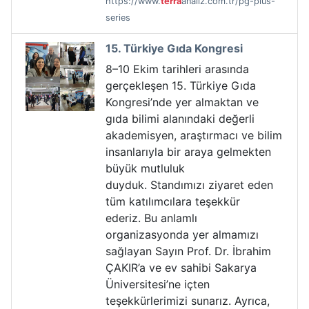
https://www.
terra
analiz.com.tr/pg-plus-
series
15. Türkiye Gıda Kongresi
8–10 Ekim tarihleri arasında
gerçekleşen 15. Türkiye Gıda
Kongresi’nde yer almaktan ve
gıda bilimi alanındaki değerli
akademisyen, araştırmacı ve bilim
insanlarıyla bir araya gelmekten
büyük mutluluk
duyduk. Standımızı ziyaret eden
tüm katılımcılara teşekkür
ederiz. Bu anlamlı
organizasyonda yer almamızı
sağlayan Sayın Prof. Dr. İbrahim
ÇAKIR’a ve ev sahibi Sakarya
Üniversitesi’ne içten
teşekkürlerimizi sunarız. Ayrıca,