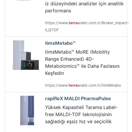
iz düzeyindeki analizler için analitik
performans
https://www.
terra
analiz.com.tr/Bruker_impact-
II_QTOF
timsMetabo™
timsMetabo™ MoRE (Mobility
Range Enhanced) 4D-
Metabolomics™ ile Daha Fazlasını
Keşfedin
https://www.
terra
analiz.com.tr/timMetabo
rapifleX MALDI PharmaPulse
Yüksek Kapasiteli Tarama Label-
free MALDI-TOF teknolojisinin
sağladığı eşsiz hız ve seçicilik