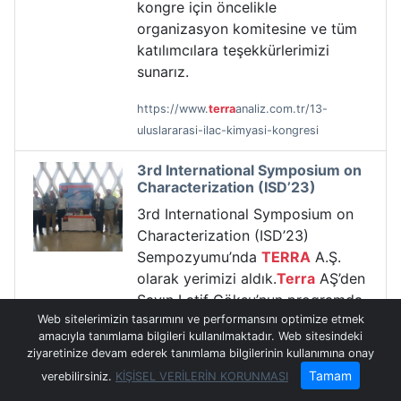
kongre için öncelikle
organizasyon komitesine ve tüm
katılımcılara teşekkürlerimizi
sunarız.
https://www.
terra
analiz.com.tr/13-
uluslararasi-ilac-kimyasi-kongresi
3rd International Symposium on
Characterization (ISD’23)
3rd International Symposium on
Characterization (ISD’23)
Sempozyumu’nda
TERRA
A.Ş.
olarak yerimizi aldık.
Terra
AŞ’den
Sayın Latif Göksu’nun programda
Web sitelerimizin tasarımını ve performansını optimize etmek
içerisindeki “Thermal analysis for
amacıyla tanımlama bilgileri kullanılmaktadır. Web sitesindeki
the characterization of metals
ziyaretinize devam ederek tanımlama bilgilerinin kullanımına onay
and alloys” başlıklı sunumu için
Tamam
verebilirsiniz.
KİŞİSEL VERİLERİN KORUNMASI
teşekkür ederiz.Ayrıca tüm