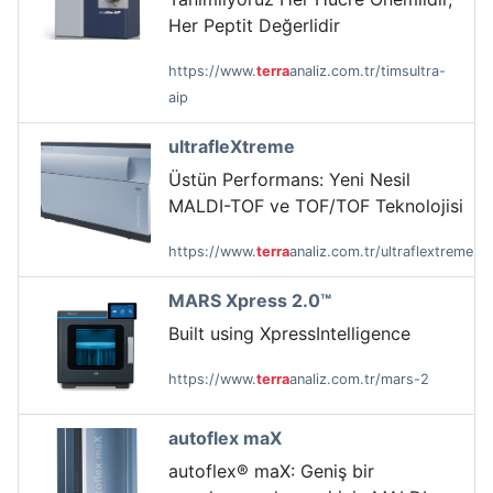
Her Peptit Değerlidir
https://www.
terra
analiz.com.tr/timsultra-
aip
ultrafleXtreme
Üstün Performans: Yeni Nesil
MALDI-TOF ve TOF/TOF Teknolojisi
https://www.
terra
analiz.com.tr/ultraflextreme
MARS Xpress 2.0™
Built using XpressIntelligence
https://www.
terra
analiz.com.tr/mars-2
autoflex maX
autoflex® maX: Geniş bir