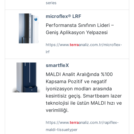
series
microflex® LRF
Performansta Sınıfının Lideri –
Geniş Aplikasyon Yelpazesi
https://www.
terra
analiz.com.tr/microflex-
lrf
smartfleX
MALDI Analit Aralığında %100
Kapsama Pozitif ve negatif
iyonizasyon modları arasında
kesintisiz geçiş. Smartbeam lazer
teknolojisi ile üstün MALDI hızı ve
verimliliği.
https://www.
terra
analiz.com.tr/rapiflex-
maldi-tissuetyper