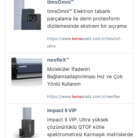
timsOmni™
timsOmni™ Elektron tabanlı
parçalama ile derin proteoform
dizilemesinde ekstrem bir sıçrama
https://www.
terra
analiz.com.tr/timstof-
ultra
neofleX™
Moleküler İfadenin
Bağlamsallaştırılması Hız ve Çok
Yönlü Kullanım
https://www.
terra
analiz.com.tr/neoflex
impact II VIP
impact II VIP: Ultra yüksek
çözünürlüklü QTOF kütle
spektrometresi Karmaşık matrislerde