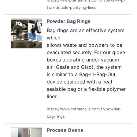
https://www.terraanaliz.com.tr/psys-iv-p-
two-double-purifying-lines
Powder Bag Rings
Bag rings are an effective system
which
allows waste and powders to be
evacuated securely. For our glove
boxes operating under vacuum
air (Gsafe and Giso), the system
is similar to a Bag-In-Bag-Out
device equipped with a heat-
sealable bag or a flexible polymer
liner.
https://www.terraanaliz.com.tr/powder-
bag-rings
Process Ovens