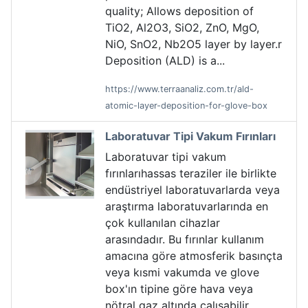
quality; Allows deposition of
TiO2, Al2O3, SiO2, ZnO, MgO,
NiO, SnO2, Nb2O5 layer by layer.r
Deposition (ALD) is a...
https://www.terraanaliz.com.tr/ald-
atomic-layer-deposition-for-glove-box
Laboratuvar Tipi Vakum Fırınları
Laboratuvar tipi vakum
fırınlarıhassas teraziler ile birlikte
endüstriyel laboratuvarlarda veya
araştırma laboratuvarlarında en
çok kullanılan cihazlar
arasındadır. Bu fırınlar kullanım
amacına göre atmosferik basınçta
veya kısmi vakumda ve glove
box'ın tipine göre hava veya
nötral gaz altında çalışabilir.