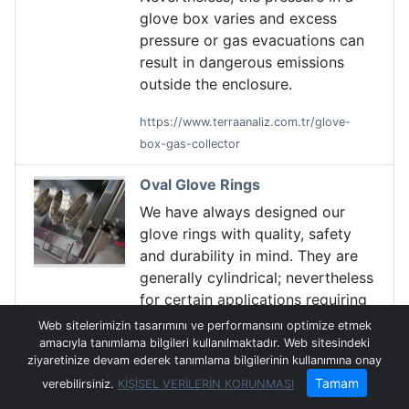
glove box varies and excess
pressure or gas evacuations can
result in dangerous emissions
outside the enclosure.
https://www.terraanaliz.com.tr/glove-
box-gas-collector
Oval Glove Rings
We have always designed our
glove rings with quality, safety
and durability in mind. They are
generally cylindrical; nevertheless
for certain applications requiring
great ease of use and a very
Web sitelerimizin tasarımını ve performansını optimize etmek
good clearance, it is possible to
amacıyla tanımlama bilgileri kullanılmaktadır. Web sitesindeki
ziyaretinize devam ederek tanımlama bilgilerinin kullanımına onay
provide oval glove rings.
Tamam
verebilirsiniz.
KİŞİSEL VERİLERİN KORUNMASI
https://www.terraanaliz.com.tr/oval-