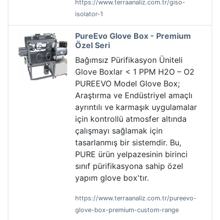
https://www.terraanaliz.com.tr/giso-
isolator-1
PureEvo Glove Box - Premium
Özel Seri
Bağımsız Pürifikasyon Üniteli
Glove Boxlar < 1 PPM H2O – O2
PUREEVO Model Glove Box;
Araştırma ve Endüstriyel amaçlı
ayrıntılı ve karmaşık uygulamalar
için kontrollü atmosfer altında
çalışmayı sağlamak için
tasarlanmış bir sistemdir. Bu,
PURE ürün yelpazesinin birinci
sınıf pürifikasyona sahip özel
yapım glove box'tır.
https://www.terraanaliz.com.tr/pureevo-
glove-box-premium-custom-range