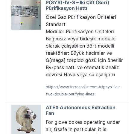
P(SYS)-IV-S – İki Çift (Seri)
Pürifikasyon Hattı
Özel Gaz Pürifikasyon Üniteleri
Standart
Modüler Pürifikasyon Üniteleri
Bağımsız veya birleşik modüller
olarak çalışabilen dört modelli
reaktörler: Büyük hacimler ve
G[mega] torpido gözü için önerilir
By-pass hattı ve otomatik analiz
devresi Hava veya su eşanjörü
https://www.terraanaliz.com.tr/psys-iv-s-
two-double-purifying-lines
ATEX Autonomous Extraction
Fan
For glove boxes operating under
air, Gsafe in particular, it is