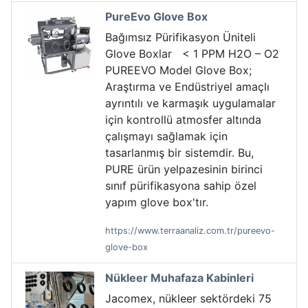
PureEvo Glove Box
Bağımsız Pürifikasyon Üniteli
Glove Boxlar < 1 PPM H2O – O2
PUREEVO Model Glove Box;
Araştırma ve Endüstriyel amaçlı
ayrıntılı ve karmaşık uygulamalar
için kontrollü atmosfer altında
çalışmayı sağlamak için
tasarlanmış bir sistemdir. Bu,
PURE ürün yelpazesinin birinci
sınıf pürifikasyona sahip özel
yapım glove box'tır.
https://www.terraanaliz.com.tr/pureevo-
glove-box
Nükleer Muhafaza Kabinleri
Jacomex, nükleer sektördeki 75