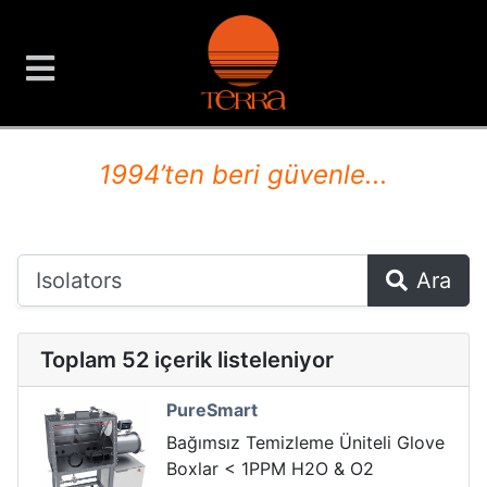
TERRA Analiz ve Ölçüm C
1994’ten beri güvenle...
Ara
Toplam 52 içerik listeleniyor
PureSmart
Bağımsız Temizleme Üniteli Glove
Boxlar < 1PPM H2O & O2